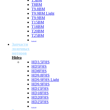
T5BM
T8BM
T9.8BM
T9.9BM Light
T9.9BM
T15BM
T18BM
T20BM
T25BM
. . .
Запчасти
лодочных
моторов
Hidea
HD3.5FHS
HD5FHS
HD8FHS
HD9.8FHS
HD9.9FHS Light
HD9.9FHS
HD15FHS
HD18FHS
HD20FHS
HD25FHS
. . .