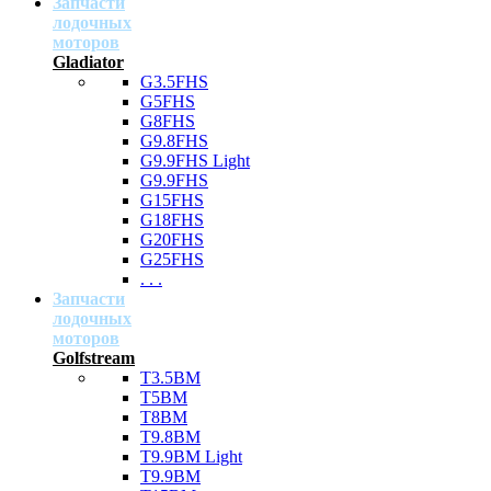
Запчасти
лодочных
моторов
Gladiator
G3.5FHS
G5FHS
G8FHS
G9.8FHS
G9.9FHS Light
G9.9FHS
G15FHS
G18FHS
G20FHS
G25FHS
. . .
Запчасти
лодочных
моторов
Golfstream
T3.5BM
T5BM
T8BM
T9.8BM
T9.9BM Light
T9.9BM