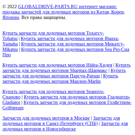
© 2022
GLOBALDRIVE-PARTS.RU интернет магазин:
продажа запчастей для лодочных моторов из Китая, Кореи,
Японии
. Все права защищены.
Купить запчасти для лодочных моторов Тохатсу-
Tohatsu
|
Купить запчасти для лодочных моторов Ямаха-
Yamaha
|
Купить запчасти для лодочных моторов Микатсу-
Mikatsu
|
Купить запчасти для лодочных моторов Sea Pro-Сиа
Про
Купить запчасти для лодочных моторов Hidea-Хидея
|
Купить
запчасти для лодочных моторов Sharmax-Шармакс
|
Купить
запчасти для лодочных моторов Парсун-Parsun
|
Купить
запчасти для лодочных моторов Марлин-Marlin
Купить запчасти для лодочных моторов Seanovo-
Сианово
|
Купить запчасти для лодочных моторов Гладиатор-
Gladiator
|
Купить запчасти для лодочных моторов Голфстрим-
Golfstream
Запчасти для лодочных моторов в Москве
|
Запчасти для
лодочных моторов в Санкт-Петербурге (СПБ)
|
Запчасти для
лодочных моторов в Новосибирске