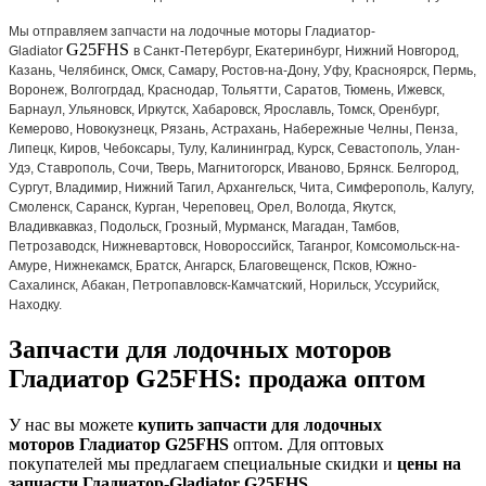
Мы отправляем запчасти на лодочные моторы Гладиатор-
G25FHS
Gladiator
в Санкт-Петербург, Екатеринбург, Нижний Новгород,
Казань, Челябинск, Омск, Самару, Ростов-на-Дону, Уфу, Красноярск, Пермь,
Воронеж, Волгогрдад, Краснодар, Тольятти, Саратов, Тюмень, Ижевск,
Барнаул, Ульяновск, Иркутск, Хабаровск, Ярославль, Томск, Оренбург,
Кемерово, Новокузнецк, Рязань, Астрахань, Набережные Челны, Пенза,
Липецк, Киров, Чебоксары, Тулу, Калининград, Курск, Севастополь, Улан-
Удэ, Ставрополь, Сочи, Тверь, Магнитогорск, Иваново, Брянск. Белгород,
Сургут, Владимир, Нижний Тагил, Архангельск, Чита, Симферополь, Калугу,
Смоленск, Саранск, Курган, Череповец, Орел, Вологда, Якутск,
Владивкавказ, Подольск, Грозный, Мурманск, Магадан, Тамбов,
Петрозаводск, Нижневартовск, Новороссийск, Таганрог, Комсомольск-на-
Амуре, Нижнекамск, Братск, Ангарск, Благовещенск, Псков, Южно-
Сахалинск, Абакан, Петропавловск-Камчатский, Норильск, Уссурийск,
Находку.
Запчасти для лодочных моторов
Гладиатор G25FHS: продажа оптом
У нас вы можете
купить запчасти для лодочных
моторов Гладиатор
G25FHS
оптом. Для оптовых
покупателей мы предлагаем специальные скидки и
цены на
запчасти Гладиатор-
Gladiator
G25FHS.