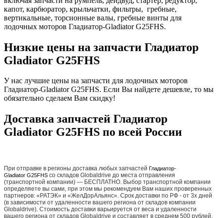
включая запчасти на румпель, дейдвуд, стартер, редуктор,
капот, карбюратор, крыльчатки, фильтры, гребные,
вертикальные, торсионные валы, гребные винты для
лодочных моторов Гладиатор-Gladiator G25FHS.
Низкие цены на запчасти Гладиатор
Gladiator G25FHS
У нас лучшие цены на запчасти для лодочных моторов
Гладиатор-Gladiator G25FHS. Если Вы найдете дешевле, то мы
обязательно сделаем Вам скидку!
Доставка запчастей Гладиатор
Gladiator G25FHS по всей России
При отправке в регионы доставка любых запчастей
Гладиатор-
со складов Globaldrive до места отправления
Gladiator G25FHS
(транспортной компании) — БЕСПЛАТНО. Выбор транспортной компании
определяете вы сами, при этом мы рекомендуем Вам наших проверенных
партнеров: «РАТЭК» и «ЖелДорАльянс». Срок доставки по РФ - от 3х дней
(в зависимости от удаленности вашего региона от складов компании
Globaldrive). Стоимость доставки варьируется от веса и удаленности
вашего региона от складов Globaldrive и составляет в среднем 500 рублей.