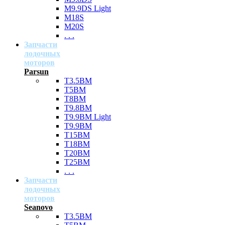
M9.9DS Light
M18S
M20S
. . .
Запчасти
лодочных
моторов
Parsun
T3.5BM
T5BM
T8BM
T9.8BM
T9.9BM Light
T9.9BM
T15BM
T18BM
T20BM
T25BM
. . .
Запчасти
лодочных
моторов
Seanovo
T3.5BM