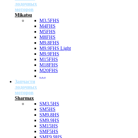
лодочных
моторов
Mikatsu
M3.5FHS
M4FHS
M5FHS
M8FHS
M9.8FHS
M9.9FHS Light
M9.9FHS
M15FHS
M18FHS
M20FHS
. . .
Запчасти
лодочных
моторов
Sharmax
SM3.5HS
SM5HS
SM9.8HS
SM9.9HS
SM15HS
SMF5HS
SMF9.9HS