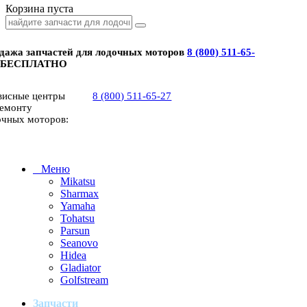
Корзина пуста
дажа запчастей для лодочных моторов
8 (800) 511-65-
 БЕСПЛАТНО
висные центры
8 (800) 511-65-27
ремонту
очных моторов:
Меню
Mikatsu
Sharmax
Yamaha
Tohatsu
Parsun
Seanovo
Hidea
Gladiator
Golfstream
Запчасти