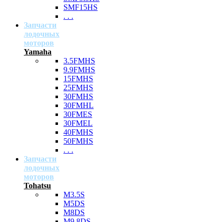
SMF15HS
. . .
Запчасти
лодочных
моторов
Yamaha
3.5FMHS
9.9FMHS
15FMHS
25FMHS
30FMHS
30FMHL
30FMES
30FMEL
40FMHS
50FMHS
. . .
Запчасти
лодочных
моторов
Tohatsu
M3.5S
M5DS
M8DS
M9.8DS