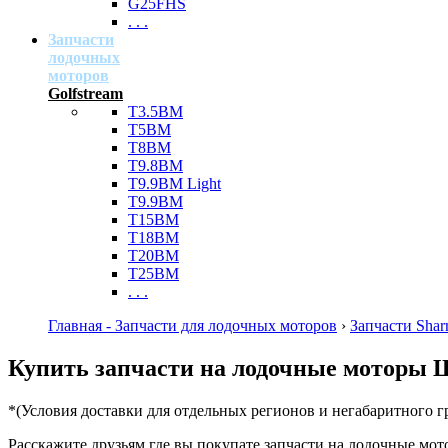
G25FHS
. . .
Запчасти
лодочных
моторов
Golfstream
T3.5BM
T5BM
T8BM
T9.8BM
T9.9BM Light
T9.9BM
T15BM
T18BM
T20BM
T25BM
. . .
Главная - Запчасти для лодочных моторов
›
Запчасти Sha
Купить запчасти на лодочные моторы Ш
*(Условия доставки для отдельных регионов и негабаритного г
Расскажите друзьям где вы покупате запчасти на лодочные мот