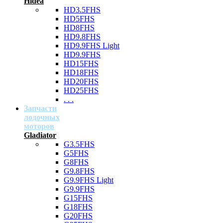
Hidea
HD3.5FHS
HD5FHS
HD8FHS
HD9.8FHS
HD9.9FHS Light
HD9.9FHS
HD15FHS
HD18FHS
HD20FHS
HD25FHS
. . .
Запчасти
лодочных
моторов
Gladiator
G3.5FHS
G5FHS
G8FHS
G9.8FHS
G9.9FHS Light
G9.9FHS
G15FHS
G18FHS
G20FHS