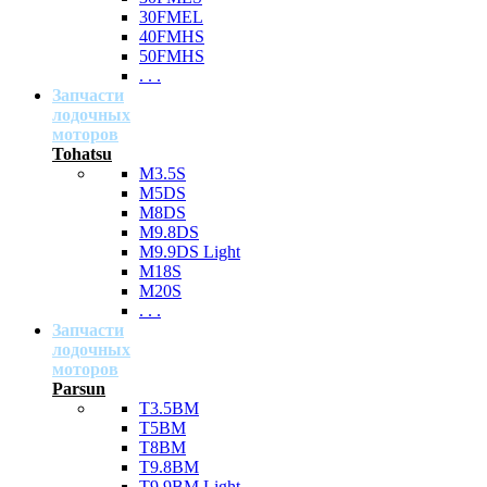
30FMEL
40FMHS
50FMHS
. . .
Запчасти
лодочных
моторов
Tohatsu
M3.5S
M5DS
M8DS
M9.8DS
M9.9DS Light
M18S
M20S
. . .
Запчасти
лодочных
моторов
Parsun
T3.5BM
T5BM
T8BM
T9.8BM
T9.9BM Light