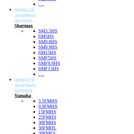
. . .
Запчасти
лодочных
моторов
Sharmax
SM3.5HS
SM5HS
SM9.8HS
SM9.9HS
SM15HS
SMF5HS
SMF9.9HS
SMF15HS
. . .
Запчасти
лодочных
моторов
Yamaha
3.5FMHS
9.9FMHS
15FMHS
25FMHS
30FMHS
30FMHL
30FMES