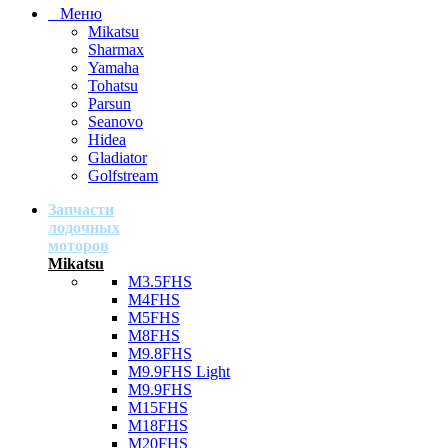
Меню
Mikatsu
Sharmax
Yamaha
Tohatsu
Parsun
Seanovo
Hidea
Gladiator
Golfstream
Запчасти
лодочных
моторов
Mikatsu
M3.5FHS
M4FHS
M5FHS
M8FHS
M9.8FHS
M9.9FHS Light
M9.9FHS
M15FHS
M18FHS
M20FHS