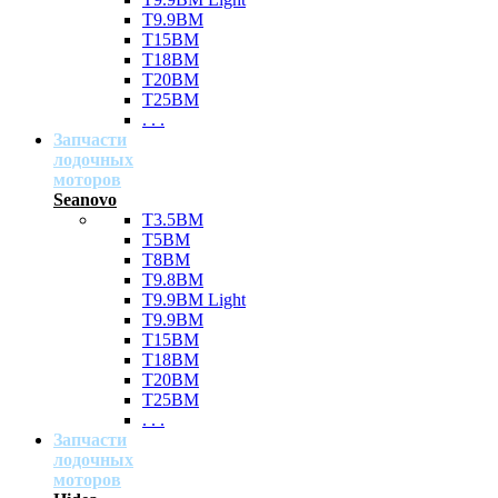
T9.9BM
T15BM
T18BM
T20BM
T25BM
. . .
Запчасти
лодочных
моторов
Seanovo
T3.5BM
T5BM
T8BM
T9.8BM
T9.9BM Light
T9.9BM
T15BM
T18BM
T20BM
T25BM
. . .
Запчасти
лодочных
моторов