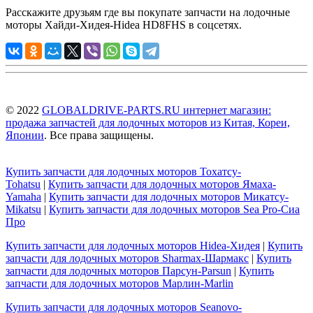
Расскажите друзьям где вы покупате запчасти на лодочные
моторы Хайди-Хидея-Hidea HD8FHS в соцсетях.
© 2022
GLOBALDRIVE-PARTS.RU интернет магазин:
продажа запчастей для лодочных моторов из Китая, Кореи,
Японии
. Все права защищены.
Купить запчасти для лодочных моторов Тохатсу-
Tohatsu
|
Купить запчасти для лодочных моторов Ямаха-
Yamaha
|
Купить запчасти для лодочных моторов Микатсу-
Mikatsu
|
Купить запчасти для лодочных моторов Sea Pro-Сиа
Про
Купить запчасти для лодочных моторов Hidea-Хидея
|
Купить
запчасти для лодочных моторов Sharmax-Шармакс
|
Купить
запчасти для лодочных моторов Парсун-Parsun
|
Купить
запчасти для лодочных моторов Марлин-Marlin
Купить запчасти для лодочных моторов Seanovo-