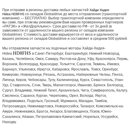
При отправке в регионы доставка любых запчастей
Хайди-Хидея-
со складов Globaldrive до места отправления (транспортной
Hidea HD8FHS
компании) — БЕСПЛАТНО. Выбор транспортной компании определяете
вы сами, при этом мы рекомендуем Вам наших проверенных партнеров:
«РАТЭК» и «ЖелДорАльянс». Срок доставки по РФ - от 3х дней (в
зависимости от удаленности вашего региона от складов компании
Globaldrive). Стоимость доставки варьируется от веса и удаленности
вашего региона от складов Globaldrive и составляет в среднем 500 рублей.
Мы отправляем запчасти на лодочные моторы Хайди-Хидея-
HD8FHS
Hidea
в Санкт-Петербург, Екатеринбург, Нижний Новгород,
Казань, Челябинск, Омск, Самару, Ростов-на-Дону, Уфу, Красноярск, Пермь,
Воронеж, Волгогрдад, Краснодар, Тольятти, Саратов, Тюмень, Ижевск,
Барнаул, Ульяновск, Иркутск, Хабаровск, Ярославль, Томск, Оренбург,
Кемерово, Новокузнецк, Рязань, Астрахань, Набережные Челны, Пенза,
Липецк, Киров, Чебоксары, Тулу, Калининград, Курск, Севастополь, Улан-
Удэ, Ставрополь, Сочи, Тверь, Магнитогорск, Иваново, Брянск. Белгород,
Сургут, Владимир, Нижний Тагил, Архангельск, Чита, Симферополь, Калугу,
Смоленск, Саранск, Курган, Череповец, Орел, Вологда, Якутск,
Владивкавказ, Подольск, Грозный, Мурманск, Магадан, Тамбов,
Петрозаводск, Нижневартовск, Новороссийск, Таганрог, Комсомольск-на-
Амуре, Нижнекамск, Братск, Ангарск, Благовещенск, Псков, Южно-
Сахалинск, Абакан, Петропавловск-Камчатский, Норильск, Уссурийск,
Находку.