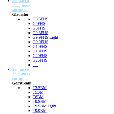
Запчасти
лодочных
моторов
Gladiator
G3.5FHS
G5FHS
G8FHS
G9.8FHS
G9.9FHS Light
G9.9FHS
G15FHS
G18FHS
G20FHS
G25FHS
. . .
Запчасти
лодочных
моторов
Golfstream
T3.5BM
T5BM
T8BM
T9.8BM
T9.9BM Light
T9.9BM