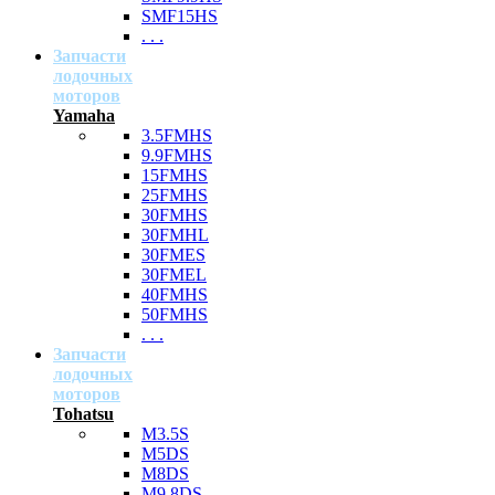
SMF15HS
. . .
Запчасти
лодочных
моторов
Yamaha
3.5FMHS
9.9FMHS
15FMHS
25FMHS
30FMHS
30FMHL
30FMES
30FMEL
40FMHS
50FMHS
. . .
Запчасти
лодочных
моторов
Tohatsu
M3.5S
M5DS
M8DS
M9.8DS