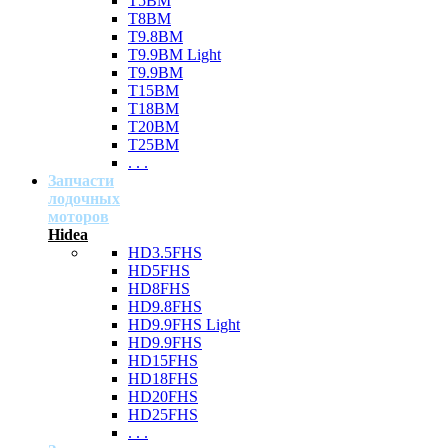
T5BM
T8BM
T9.8BM
T9.9BM Light
T9.9BM
T15BM
T18BM
T20BM
T25BM
. . .
Запчасти
лодочных
моторов
Hidea
HD3.5FHS
HD5FHS
HD8FHS
HD9.8FHS
HD9.9FHS Light
HD9.9FHS
HD15FHS
HD18FHS
HD20FHS
HD25FHS
. . .