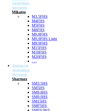
лодочных
моторов
Mikatsu
M3.5FHS
M4FHS
M5FHS
M8FHS
M9.8FHS
M9.9FHS Light
M9.9FHS
M15FHS
M18FHS
M20FHS
. . .
Запчасти
лодочных
моторов
Sharmax
SM3.5HS
SM5HS
SM9.8HS
SM9.9HS
SM15HS
SMF5HS
SMF9.9HS