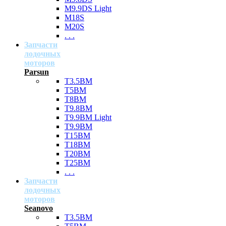
M9.9DS Light
M18S
M20S
. . .
Запчасти
лодочных
моторов
Parsun
T3.5BM
T5BM
T8BM
T9.8BM
T9.9BM Light
T9.9BM
T15BM
T18BM
T20BM
T25BM
. . .
Запчасти
лодочных
моторов
Seanovo
T3.5BM