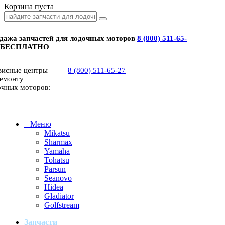
Корзина пуста
дажа запчастей для лодочных моторов
8 (800) 511-65-
 БЕСПЛАТНО
висные центры
8 (800) 511-65-27
ремонту
очных моторов:
Меню
Mikatsu
Sharmax
Yamaha
Tohatsu
Parsun
Seanovo
Hidea
Gladiator
Golfstream
Запчасти