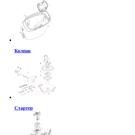
Колпак
Стартер