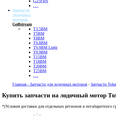
G25FHS
. . .
Запчасти
лодочных
моторов
Golfstream
T3.5BM
T5BM
T8BM
T9.8BM
T9.9BM Light
T9.9BM
T15BM
T18BM
T20BM
T25BM
. . .
Главная - Запчасти для лодочных моторов
›
Запчасти Toha
Купить запчасти на лодочный мотор Тох
*(Условия доставки для отдельных регионов и негабаритного г