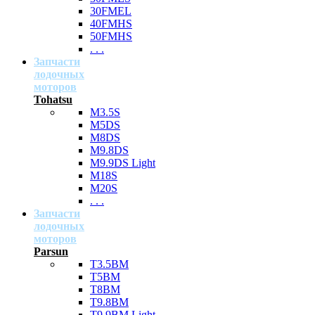
30FMEL
40FMHS
50FMHS
. . .
Запчасти
лодочных
моторов
Tohatsu
M3.5S
M5DS
M8DS
M9.8DS
M9.9DS Light
M18S
M20S
. . .
Запчасти
лодочных
моторов
Parsun
T3.5BM
T5BM
T8BM
T9.8BM
T9.9BM Light