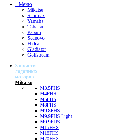
Меню
Mikatsu
Sharmax
Yamaha
Tohatsu
Parsun
Seanovo
Hidea
Gladiator
Golfstream
Запчасти
лодочных
моторов
Mikatsu
M3.5FHS
M4FHS
M5FHS
M8FHS
M9.8FHS
M9.9FHS Light
M9.9FHS
M15FHS
M18FHS
M20FHS