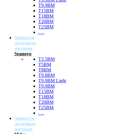
T9.9BM
T15BM
T18BM
T20BM
T25BM
. . .
Запчасти
лодочных
моторов
Seanovo
T3.5BM
T5BM
T8BM
T9.8BM
T9.9BM Light
T9.9BM
T15BM
T18BM
T20BM
T25BM
. . .
Запчасти
лодочных
моторов