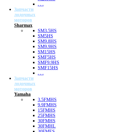
. . .
Запчасти
лодочных
моторов
Sharmax
SM3.5HS
SM5HS
SM9.8HS
SM9.9HS
SM15HS
SMF5HS
SMF9.9HS
SMF15HS
. . .
Запчасти
лодочных
моторов
Yamaha
3.5FMHS
9.9FMHS
15FMHS
25FMHS
30FMHS
30FMHL
30FMES