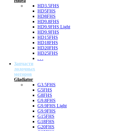
Hidea
HD3.5FHS
HD5FHS
HD8FHS
HD9.8FHS
HD9.9FHS Light
HD9.9FHS
HD15FHS
HD18FHS
HD20FHS
HD25FHS
. . .
Запчасти
лодочных
моторов
Gladiator
G3.5FHS
G5FHS
G8FHS
G9.8FHS
G9.9FHS Light
G9.9FHS
G15FHS
G18FHS
G20FHS