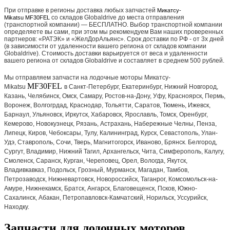
При отправке в регионы доставка любых запчастей
Микатсу-
со складов Globaldrive до места отправления
Mikatsu MF30FEL
(транспортной компании) — БЕСПЛАТНО. Выбор транспортной компании
определяете вы сами, при этом мы рекомендуем Вам наших проверенных
партнеров: «РАТЭК» и «ЖелДорАльянс». Срок доставки по РФ - от 3х дней
(в зависимости от удаленности вашего региона от складов компании
Globaldrive). Стоимость доставки варьируется от веса и удаленности
вашего региона от складов Globaldrive и составляет в среднем 500 рублей.
Мы отправляем запчасти на лодочные моторы Микатсу-
MF30FEL
Mikatsu
в Санкт-Петербург, Екатеринбург, Нижний Новгород,
Казань, Челябинск, Омск, Самару, Ростов-на-Дону, Уфу, Красноярск, Пермь,
Воронеж, Волгогрдад, Краснодар, Тольятти, Саратов, Тюмень, Ижевск,
Барнаул, Ульяновск, Иркутск, Хабаровск, Ярославль, Томск, Оренбург,
Кемерово, Новокузнецк, Рязань, Астрахань, Набережные Челны, Пенза,
Липецк, Киров, Чебоксары, Тулу, Калининград, Курск, Севастополь, Улан-
Удэ, Ставрополь, Сочи, Тверь, Магнитогорск, Иваново, Брянск. Белгород,
Сургут, Владимир, Нижний Тагил, Архангельск, Чита, Симферополь, Калугу,
Смоленск, Саранск, Курган, Череповец, Орел, Вологда, Якутск,
Владивкавказ, Подольск, Грозный, Мурманск, Магадан, Тамбов,
Петрозаводск, Нижневартовск, Новороссийск, Таганрог, Комсомольск-на-
Амуре, Нижнекамск, Братск, Ангарск, Благовещенск, Псков, Южно-
Сахалинск, Абакан, Петропавловск-Камчатский, Норильск, Уссурийск,
Находку.
Запчасти для лодочных моторов