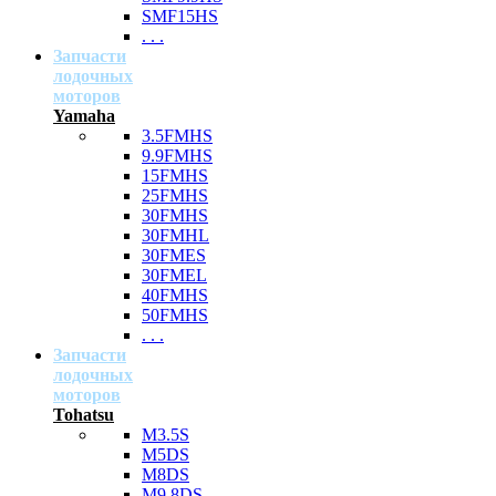
SMF15HS
. . .
Запчасти
лодочных
моторов
Yamaha
3.5FMHS
9.9FMHS
15FMHS
25FMHS
30FMHS
30FMHL
30FMES
30FMEL
40FMHS
50FMHS
. . .
Запчасти
лодочных
моторов
Tohatsu
M3.5S
M5DS
M8DS
M9.8DS