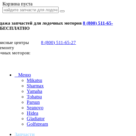
Корзина пуста
дажа запчастей для лодочных моторов
8 (800) 511-65-
 БЕСПЛАТНО
висные центры
8 (800) 511-65-27
ремонту
очных моторов:
Меню
Mikatsu
Sharmax
Yamaha
Tohatsu
Parsun
Seanovo
Hidea
Gladiator
Golfstream
Запчасти