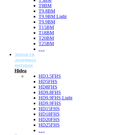
T5BM
T8BM
T9.8BM
T9.9BM Light
T9.9BM
T15BM
T18BM
T20BM
T25BM
. . .
Запчасти
лодочных
моторов
Hidea
HD3.5FHS
HD5FHS
HD8FHS
HD9.8FHS
HD9.9FHS Light
HD9.9FHS
HD15FHS
HD18FHS
HD20FHS
HD25FHS
. . .