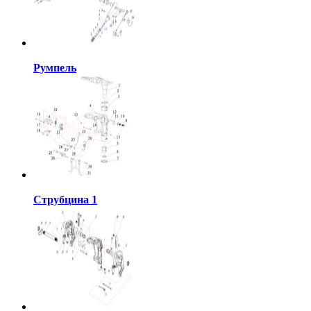
Румпель
Струбцина 1