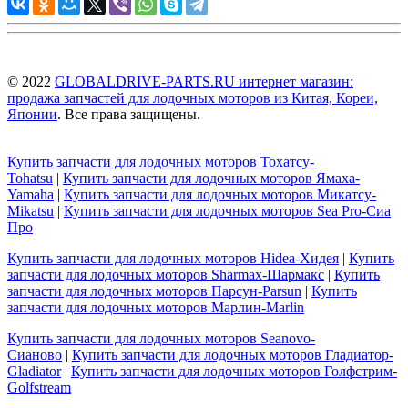
© 2022
GLOBALDRIVE-PARTS.RU интернет магазин:
продажа запчастей для лодочных моторов из Китая, Кореи,
Японии
. Все права защищены.
Купить запчасти для лодочных моторов Тохатсу-
Tohatsu
|
Купить запчасти для лодочных моторов Ямаха-
Yamaha
|
Купить запчасти для лодочных моторов Микатсу-
Mikatsu
|
Купить запчасти для лодочных моторов Sea Pro-Сиа
Про
Купить запчасти для лодочных моторов Hidea-Хидея
|
Купить
запчасти для лодочных моторов Sharmax-Шармакс
|
Купить
запчасти для лодочных моторов Парсун-Parsun
|
Купить
запчасти для лодочных моторов Марлин-Marlin
Купить запчасти для лодочных моторов Seanovo-
Сианово
|
Купить запчасти для лодочных моторов Гладиатор-
Gladiator
|
Купить запчасти для лодочных моторов Голфстрим-
Golfstream