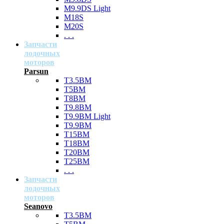
M9.9DS Light
M18S
M20S
. . .
Запчасти
лодочных
моторов
Parsun
T3.5BM
T5BM
T8BM
T9.8BM
T9.9BM Light
T9.9BM
T15BM
T18BM
T20BM
T25BM
. . .
Запчасти
лодочных
моторов
Seanovo
T3.5BM