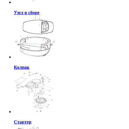
Узел в сборе
Колпак
Стартер