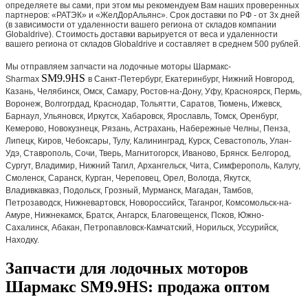
определяете вы сами, при этом мы рекомендуем Вам наших проверенных
партнеров: «РАТЭК» и «ЖелДорАльянс». Срок доставки по РФ - от 3х дней
(в зависимости от удаленности вашего региона от складов компании
Globaldrive). Стоимость доставки варьируется от веса и удаленности
вашего региона от складов Globaldrive и составляет в среднем 500 рублей.
Мы отправляем запчасти на лодочные моторы Шармакс-
SM9.9HS
Sharmax
в Санкт-Петербург, Екатеринбург, Нижний Новгород,
Казань, Челябинск, Омск, Самару, Ростов-на-Дону, Уфу, Красноярск, Пермь,
Воронеж, Волгогрдад, Краснодар, Тольятти, Саратов, Тюмень, Ижевск,
Барнаул, Ульяновск, Иркутск, Хабаровск, Ярославль, Томск, Оренбург,
Кемерово, Новокузнецк, Рязань, Астрахань, Набережные Челны, Пенза,
Липецк, Киров, Чебоксары, Тулу, Калининград, Курск, Севастополь, Улан-
Удэ, Ставрополь, Сочи, Тверь, Магнитогорск, Иваново, Брянск. Белгород,
Сургут, Владимир, Нижний Тагил, Архангельск, Чита, Симферополь, Калугу,
Смоленск, Саранск, Курган, Череповец, Орел, Вологда, Якутск,
Владивкавказ, Подольск, Грозный, Мурманск, Магадан, Тамбов,
Петрозаводск, Нижневартовск, Новороссийск, Таганрог, Комсомольск-на-
Амуре, Нижнекамск, Братск, Ангарск, Благовещенск, Псков, Южно-
Сахалинск, Абакан, Петропавловск-Камчатский, Норильск, Уссурийск,
Находку.
Запчасти для лодочных моторов
Шармакс SM9.9HS: продажа оптом