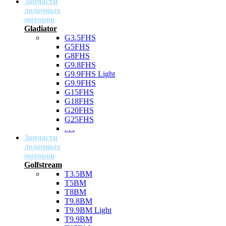
Запчасти
лодочных
моторов
Gladiator
G3.5FHS
G5FHS
G8FHS
G9.8FHS
G9.9FHS Light
G9.9FHS
G15FHS
G18FHS
G20FHS
G25FHS
. . .
Запчасти
лодочных
моторов
Golfstream
T3.5BM
T5BM
T8BM
T9.8BM
T9.9BM Light
T9.9BM