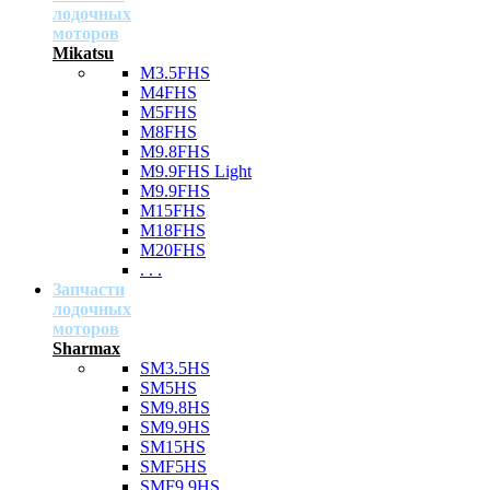
лодочных
моторов
Mikatsu
M3.5FHS
M4FHS
M5FHS
M8FHS
M9.8FHS
M9.9FHS Light
M9.9FHS
M15FHS
M18FHS
M20FHS
. . .
Запчасти
лодочных
моторов
Sharmax
SM3.5HS
SM5HS
SM9.8HS
SM9.9HS
SM15HS
SMF5HS
SMF9.9HS