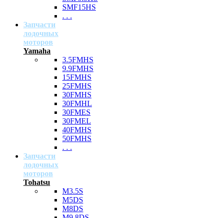
SMF15HS
. . .
Запчасти
лодочных
моторов
Yamaha
3.5FMHS
9.9FMHS
15FMHS
25FMHS
30FMHS
30FMHL
30FMES
30FMEL
40FMHS
50FMHS
. . .
Запчасти
лодочных
моторов
Tohatsu
M3.5S
M5DS
M8DS
M9.8DS