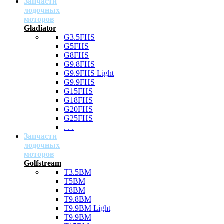
Запчасти
лодочных
моторов
Gladiator
G3.5FHS
G5FHS
G8FHS
G9.8FHS
G9.9FHS Light
G9.9FHS
G15FHS
G18FHS
G20FHS
G25FHS
. . .
Запчасти
лодочных
моторов
Golfstream
T3.5BM
T5BM
T8BM
T9.8BM
T9.9BM Light
T9.9BM