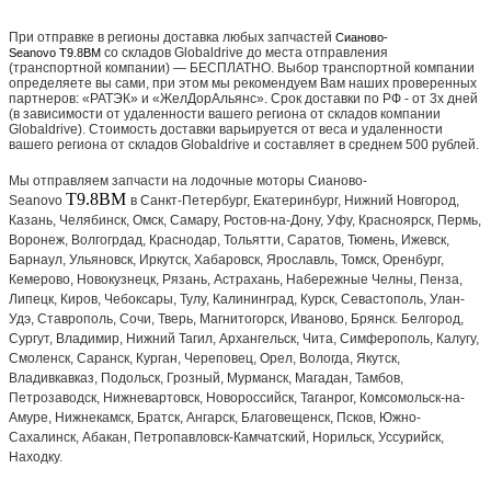
При отправке в регионы доставка любых запчастей
Сианово-
со складов Globaldrive до места отправления
Seanovo T9.8BM
(транспортной компании) — БЕСПЛАТНО. Выбор транспортной компании
определяете вы сами, при этом мы рекомендуем Вам наших проверенных
партнеров: «РАТЭК» и «ЖелДорАльянс». Срок доставки по РФ - от 3х дней
(в зависимости от удаленности вашего региона от складов компании
Globaldrive). Стоимость доставки варьируется от веса и удаленности
вашего региона от складов Globaldrive и составляет в среднем 500 рублей.
Мы отправляем запчасти на лодочные моторы Сианово-
T9.8BM
Seanovo
в Санкт-Петербург, Екатеринбург, Нижний Новгород,
Казань, Челябинск, Омск, Самару, Ростов-на-Дону, Уфу, Красноярск, Пермь,
Воронеж, Волгогрдад, Краснодар, Тольятти, Саратов, Тюмень, Ижевск,
Барнаул, Ульяновск, Иркутск, Хабаровск, Ярославль, Томск, Оренбург,
Кемерово, Новокузнецк, Рязань, Астрахань, Набережные Челны, Пенза,
Липецк, Киров, Чебоксары, Тулу, Калининград, Курск, Севастополь, Улан-
Удэ, Ставрополь, Сочи, Тверь, Магнитогорск, Иваново, Брянск. Белгород,
Сургут, Владимир, Нижний Тагил, Архангельск, Чита, Симферополь, Калугу,
Смоленск, Саранск, Курган, Череповец, Орел, Вологда, Якутск,
Владивкавказ, Подольск, Грозный, Мурманск, Магадан, Тамбов,
Петрозаводск, Нижневартовск, Новороссийск, Таганрог, Комсомольск-на-
Амуре, Нижнекамск, Братск, Ангарск, Благовещенск, Псков, Южно-
Сахалинск, Абакан, Петропавловск-Камчатский, Норильск, Уссурийск,
Находку.