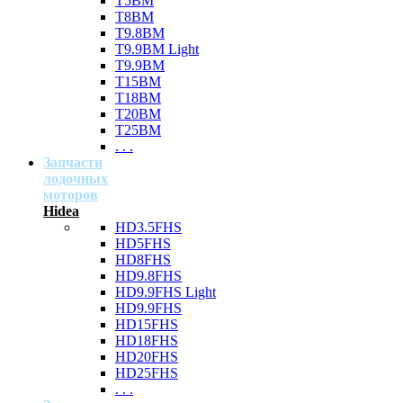
T5BM
T8BM
T9.8BM
T9.9BM Light
T9.9BM
T15BM
T18BM
T20BM
T25BM
. . .
Запчасти
лодочных
моторов
Hidea
HD3.5FHS
HD5FHS
HD8FHS
HD9.8FHS
HD9.9FHS Light
HD9.9FHS
HD15FHS
HD18FHS
HD20FHS
HD25FHS
. . .