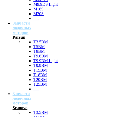
M9.9DS Light
M18S
M20S
. . .
Запчасти
лодочных
моторов
Parsun
T3.5BM
T5BM
T8BM
T9.8BM
T9.9BM Light
T9.9BM
T15BM
T18BM
T20BM
T25BM
. . .
Запчасти
лодочных
моторов
Seanovo
T3.5BM