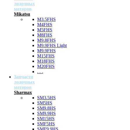
лодочных
моторов
Mikatsu
M3.5FHS
M4FHS
M5FHS
M8FHS
M9.8FHS
M9.9FHS Light
M9.9FHS
M15FHS
M18FHS
M20FHS
. . .
Запчасти
лодочных
моторов
Sharmax
SM3.5HS
SM5HS
SM9.8HS
SM9.9HS
SM15HS
SMF5HS
SMF9.9HS