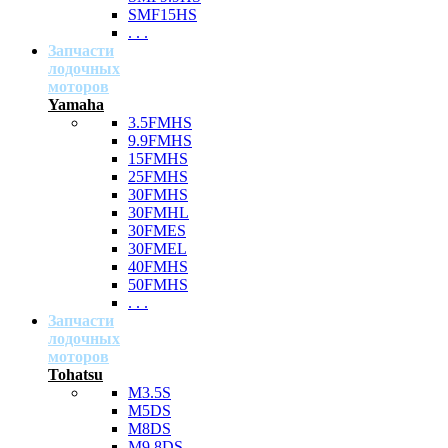
SMF15HS
. . .
Запчасти
лодочных
моторов
Yamaha
3.5FMHS
9.9FMHS
15FMHS
25FMHS
30FMHS
30FMHL
30FMES
30FMEL
40FMHS
50FMHS
. . .
Запчасти
лодочных
моторов
Tohatsu
M3.5S
M5DS
M8DS
M9.8DS