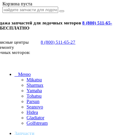
Корзина пуста
дажа запчастей для лодочных моторов
8 (800) 511-65-
 БЕСПЛАТНО
висные центры
8 (800) 511-65-27
ремонту
очных моторов:
Меню
Mikatsu
Sharmax
Yamaha
Tohatsu
Parsun
Seanovo
Hidea
Gladiator
Golfstream
Запчасти