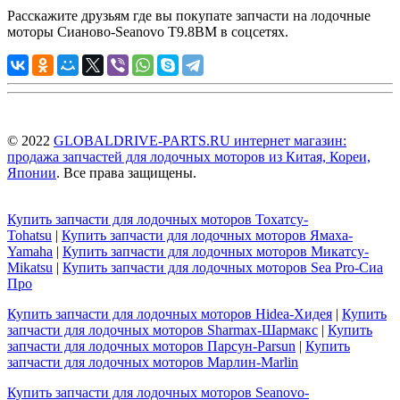
Расскажите друзьям где вы покупате запчасти на лодочные
моторы Сианово-Seanovo T9.8BM в соцсетях.
© 2022
GLOBALDRIVE-PARTS.RU интернет магазин:
продажа запчастей для лодочных моторов из Китая, Кореи,
Японии
. Все права защищены.
Купить запчасти для лодочных моторов Тохатсу-
Tohatsu
|
Купить запчасти для лодочных моторов Ямаха-
Yamaha
|
Купить запчасти для лодочных моторов Микатсу-
Mikatsu
|
Купить запчасти для лодочных моторов Sea Pro-Сиа
Про
Купить запчасти для лодочных моторов Hidea-Хидея
|
Купить
запчасти для лодочных моторов Sharmax-Шармакс
|
Купить
запчасти для лодочных моторов Парсун-Parsun
|
Купить
запчасти для лодочных моторов Марлин-Marlin
Купить запчасти для лодочных моторов Seanovo-