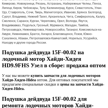
Кемерово, Новокузнецк, Рязань, Астрахань, Набережные Челны, Пенза,
Липецк, Киров, Чебоксары, Тулу, Калининград, Курск, Севастополь, Улан-
Удэ, Ставрополь, Сочи, Тверь, Магнитогорск, Иваново, Брянск. Белгород,
Сургут, Владимир, Нижний Тагил, Архангельск, Чита, Симферополь, Калугу,
Смоленск, Саранск, Курган, Череповец, Орел, Вологда, Якутск,
Владивкавказ, Подольск, Грозный, Мурманск, Магадан, Тамбов,
Петрозаводск, Нижневартовск, Новороссийск, Таганрог, Комсомольск-на-
Амуре, Нижнекамск, Братск, Ангарск, Благовещенск, Псков, Южно-
Сахалинск, Абакан, Петропавловск-Камчатский, Норильск, Уссурийск,
Находку и другие города России.
Подушка дейдвуда 15F-00.02 на
лодочный мотор Хайди-Хидея
HD9.9FHS Узел в сборе: продажа оптом
У нас вы можете
купить запчасти для лодочных моторов
Хайди-Хидея-Hidea
оптом. Для оптовых покупателей мы
предлагаем специальные скидки и
цены на запчасти Хайди-
Хидея-Hidea.
Подушка дейдвуда 15F-00.02 для
ремонта лодочных моторов Хайди-