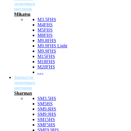
лодочных
моторов
Mikatsu
M3.5FHS
M4FHS
M5FHS
M8FHS
M9.8FHS
M9.9FHS Light
M9.9FHS
M15FHS
M18FHS
M20FHS
. . .
Запчасти
лодочных
моторов
Sharmax
SM3.5HS
SM5HS
SM9.8HS
SM9.9HS
SM15HS
SMF5HS
SMF9.9HS