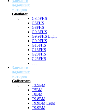
Запчасти
лодочных
моторов
Gladiator
G3.5FHS
G5FHS
G8FHS
G9.8FHS
G9.9FHS Light
G9.9FHS
G15FHS
G18FHS
G20FHS
G25FHS
. . .
Запчасти
лодочных
моторов
Golfstream
T3.5BM
T5BM
T8BM
T9.8BM
T9.9BM Light
T9.9BM