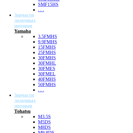
SMF15HS
. . .
Запчасти
лодочных
моторов
Yamaha
3.5FMHS
9.9FMHS
15FMHS
25FMHS
30FMHS
30FMHL
30FMES
30FMEL
40FMHS
50FMHS
. . .
Запчасти
лодочных
моторов
Tohatsu
M3.5S
M5DS
M8DS
M9.8DS