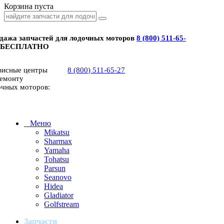
Корзина пуста
дажа запчастей для лодочных моторов
8 (800) 511-65-
 БЕСПЛАТНО
висные центры
8 (800) 511-65-27
ремонту
очных моторов:
Меню
Mikatsu
Sharmax
Yamaha
Tohatsu
Parsun
Seanovo
Hidea
Gladiator
Golfstream
Запчасти