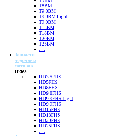
T5BM
T8BM
T9.8BM
T9.9BM Light
T9.9BM
T15BM
T18BM
T20BM
T25BM
. . .
Запчасти
лодочных
моторов
Hidea
HD3.5FHS
HD5FHS
HD8FHS
HD9.8FHS
HD9.9FHS Light
HD9.9FHS
HD15FHS
HD18FHS
HD20FHS
HD25FHS
. . .