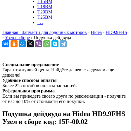
T15BM
T18BM
T20BM
T25BM
. . .
Главная - Запчасти для лодочных моторов
›
Hidea
›
HD9.9FHS
›
Узел в сборе
›
Подушка дейдвуда
Специальное предложение
Гарантия лучшей цены. Найдёте дешевле - сделаем еще
дешевле!
Удобные способы оплаты
Более 25 способов оплаты запчастей.
Реферальная программа
Если вы приведете своего друга по рекомендации - получите
от нас до 10% от стоимости его покупки.
Подушка дейдвуда на Hidea HD9.9FHS
Узел в сборе код: 15F-00.02