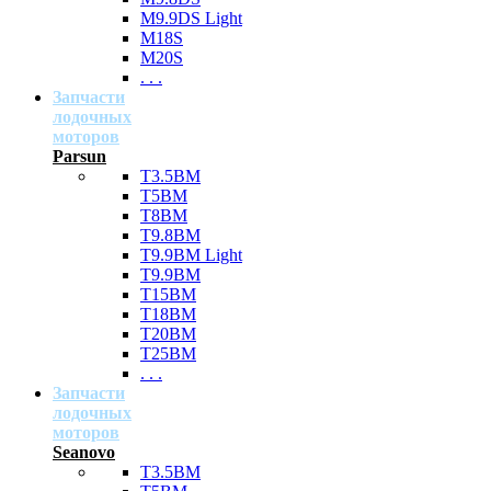
M9.9DS Light
M18S
M20S
. . .
Запчасти
лодочных
моторов
Parsun
T3.5BM
T5BM
T8BM
T9.8BM
T9.9BM Light
T9.9BM
T15BM
T18BM
T20BM
T25BM
. . .
Запчасти
лодочных
моторов
Seanovo
T3.5BM